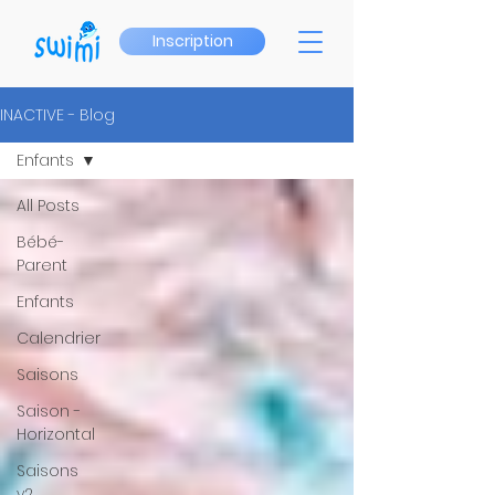
Inscription
INACTIVE - Blog
Enfants
All Posts
Bébé-
Parent
Enfants
Calendrier
Saisons
Saison -
Horizontal
Saisons
v2