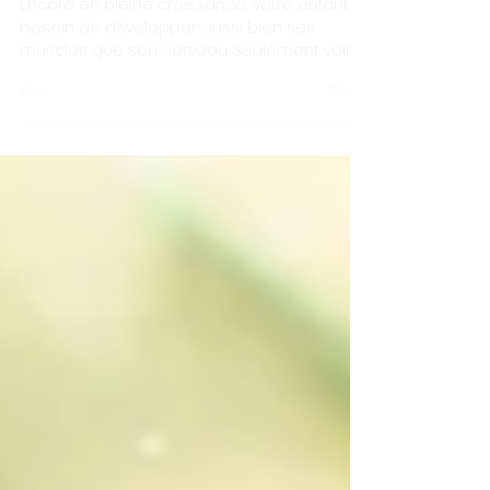
devrait-elle être pratiquée
de façon continue?
Encore en pleine croissance, votre enfant a
besoin de développer aussi bien ses
muscles que son cerveau. Seulement voilà…
Du fait de...