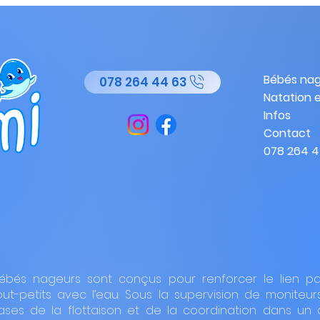
Bébés na
078 264 44 63
Natation 
Infos
Contact
Comment comprendre
078 264 4
les signaux de votre bébé
pendant un cours de
natation?
ébés nageurs sont conçus pour renforcer le lien pa
tout-petits avec l’eau. Sous la supervision de moniteurs
ases de la flottaison et de la coordination dans un