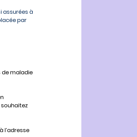
i assurées à 
lacée par 
s de maladie 
en 
 souhaitez 
à l’adresse 