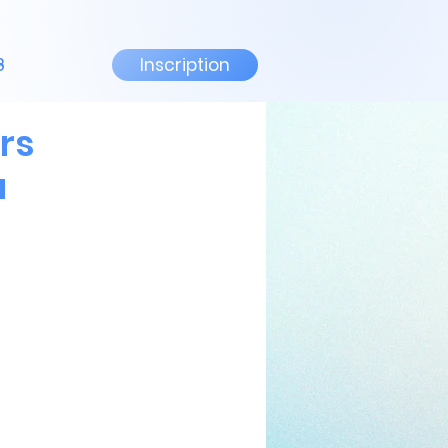
Inscription
3
rs
u