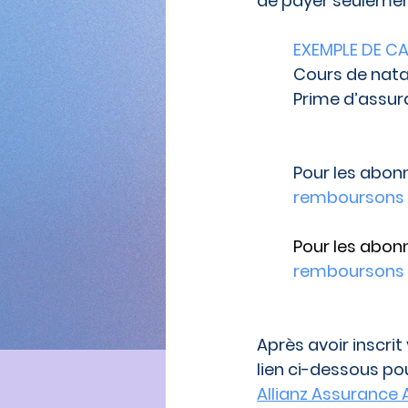
de payer seulement
EXEMPLE DE CAL
Cours de natat
Prime d’assura
Pour les abo
remboursons 
Pour les abo
remboursons 
Après avoir inscrit
lien ci-dessous pou
Allianz Assurance 