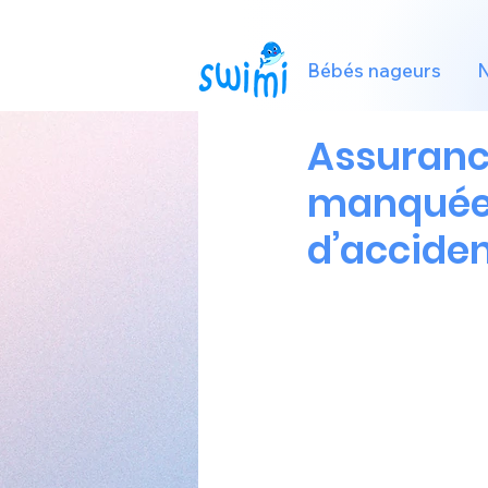
Bébés nageurs
N
Assuranc
manquées
d’acciden