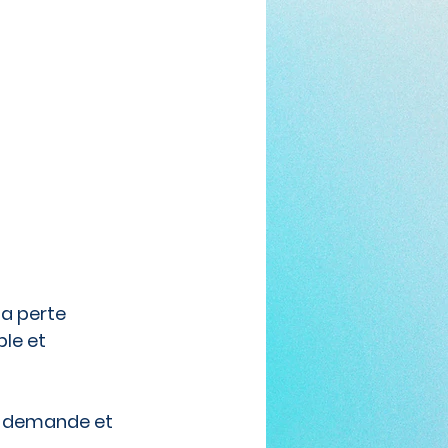
a perte 
le et 
la demande et 