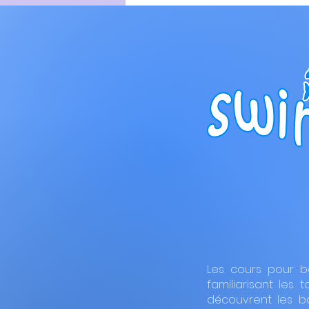
À quoi devez-vous vous
attendre de la classe
parents-bébés?
Les cours pour b
familiarisant les 
découvrent les b