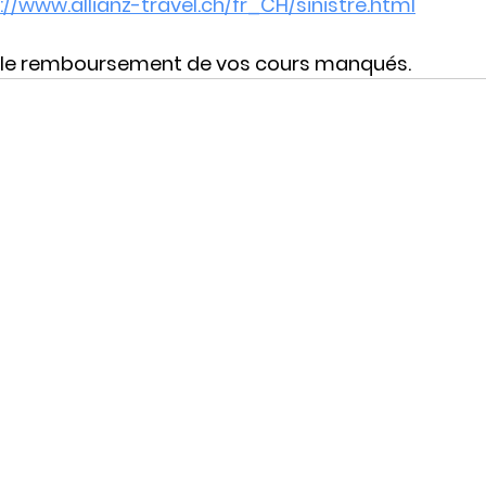
://www.allianz-travel.ch/fr_CH/sinistre.html
 le remboursement de vos cours manqués.