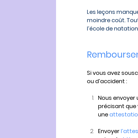
Les leçons manqué
moindre coût. Tou
l’école de natatio
Remboursem
Si vous avez souscr
ou d’accident :
Nous envoyer 
précisant que 
une 
attestati
Envoyer
 l’att