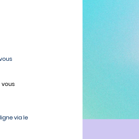
vous 
 vous 
gne via le 